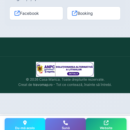
Facebook
Booking
© 2026 Casa Marica. Toate drepturile rezervate.
Creat de
travomap.ro
- Tot ce contează, înainte să întrebi.
Du-mă acolo
Sună
Website