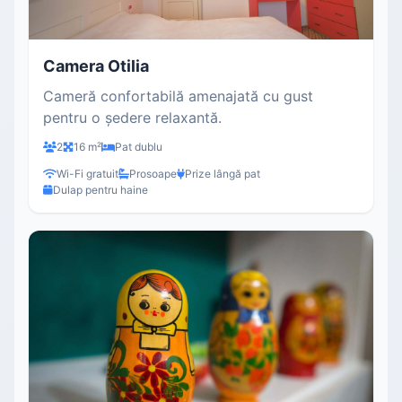
Camera Otilia
Cameră confortabilă amenajată cu gust
pentru o ședere relaxantă.
2
16 m²
Pat dublu
Wi-Fi gratuit
Prosoape
Prize lângă pat
Dulap pentru haine