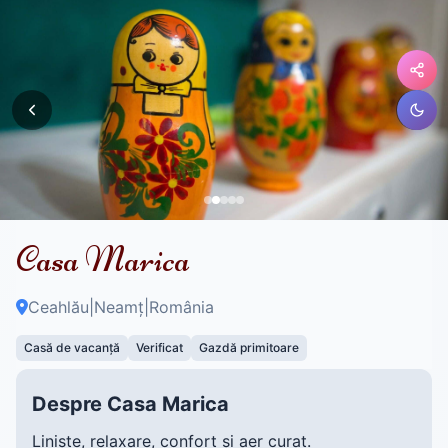
Casa Marica
Ceahlău
|
Neamț
|
România
Casă de vacanță
Verificat
Gazdă primitoare
Despre Casa Marica
Liniște, relaxare, confort și aer curat.