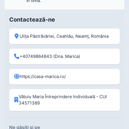
în tihnă.
Contactează-ne
Ulița Păstrăvăriei, Ceahlău, Neamț, România
+40749864843
(Dna. Marica)
https://casa-marica.ro/
Vătuiu Maria Întreprindere Individuală - CUI
34571389
Ne găsiți și pe