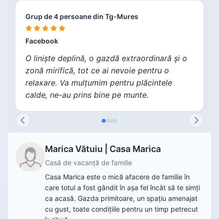
Grup de 4 persoane din Tg-Mures
V
C
F
Facebook
F
F
F
O liniște deplină, o gazdă extraordinară și o
zonă mirifică, tot ce ai nevoie pentru o
relaxare. Va mulțumim pentru plăcintele
calde, ne-au prins bine pe munte.
Marica Vătuiu | Casa Marica
Casă de vacanță de familie
Casa Marica este o mică afacere de familie în
care totul a fost gândit în așa fel încât să te simți
ca acasă. Gazda primitoare, un spațiu amenajat
cu gust, toate condițiile pentru un timp petrecut