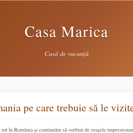
Casa Marica
Casă de vacanță
nia pe care trebuie să le vizite
ot în România și continuăm să vorbim de orașele impresionante