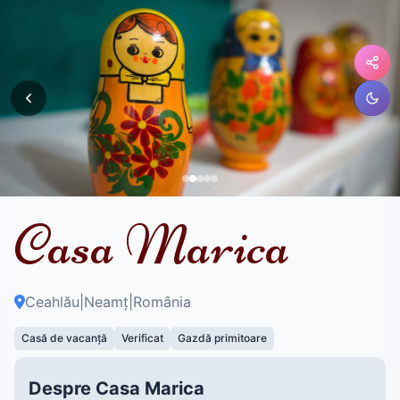
Casa Marica
Ceahlău
|
Neamț
|
România
Casă de vacanță
Verificat
Gazdă primitoare
Despre Casa Marica