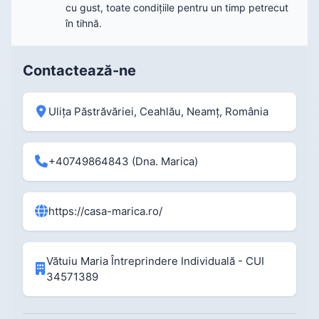
cu gust, toate condițiile pentru un timp petrecut
în tihnă.
Contactează-ne
Ulița Păstrăvăriei, Ceahlău, Neamț, România
+40749864843
(Dna. Marica)
https://casa-marica.ro/
Vătuiu Maria Întreprindere Individuală - CUI
34571389