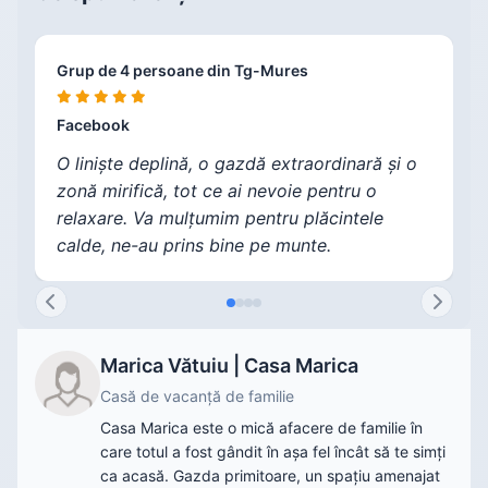
Grup de 4 persoane din Tg-Mures
V
C
F
Facebook
F
F
F
O liniște deplină, o gazdă extraordinară și o
zonă mirifică, tot ce ai nevoie pentru o
relaxare. Va mulțumim pentru plăcintele
calde, ne-au prins bine pe munte.
Marica Vătuiu | Casa Marica
Casă de vacanță de familie
Casa Marica este o mică afacere de familie în
care totul a fost gândit în așa fel încât să te simți
ca acasă. Gazda primitoare, un spațiu amenajat