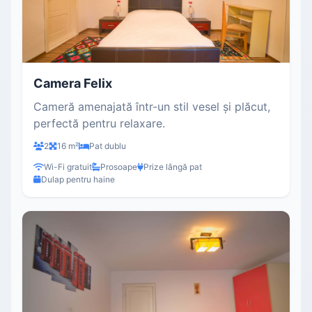
Camera Felix
Cameră amenajată într-un stil vesel și plăcut,
perfectă pentru relaxare.
2
16 m²
Pat dublu
Wi-Fi gratuit
Prosoape
Prize lângă pat
Dulap pentru haine