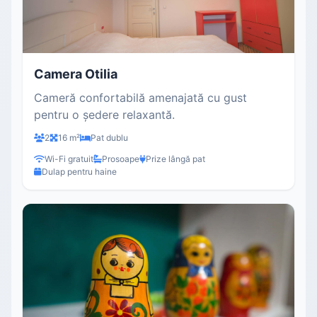
Camera Otilia
Cameră confortabilă amenajată cu gust
pentru o ședere relaxantă.
2
16 m²
Pat dublu
Wi-Fi gratuit
Prosoape
Prize lângă pat
Dulap pentru haine