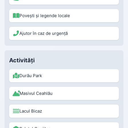
Povești și legende locale
Ajutor în caz de urgență
Activități
Durău Park
Masivul Ceahlău
Lacul Bicaz