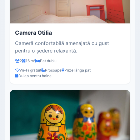
Camera Otilia
Cameră confortabilă amenajată cu gust
pentru o ședere relaxantă.
2
16 m²
Pat dublu
Wi-Fi gratuit
Prosoape
Prize lângă pat
Dulap pentru haine