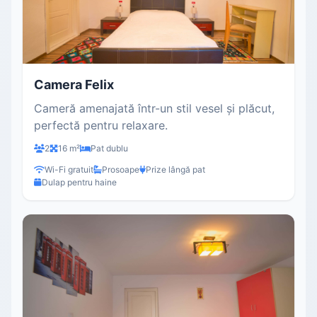
Camera Felix
Cameră amenajată într-un stil vesel și plăcut,
perfectă pentru relaxare.
2
16 m²
Pat dublu
Wi-Fi gratuit
Prosoape
Prize lângă pat
Dulap pentru haine