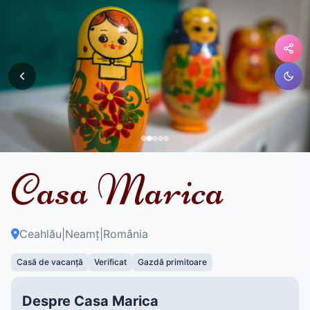
Casa Marica
Ceahlău
|
Neamț
|
România
Casă de vacanță
Verificat
Gazdă primitoare
Despre Casa Marica