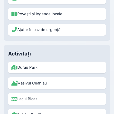
Povești și legende locale
Ajutor în caz de urgență
Activități
Durău Park
Masivul Ceahlău
Lacul Bicaz