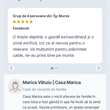
Grup de 4 persoane din Tg-Mures
V
C
F
Facebook
F
F
F
O liniște deplină, o gazdă extraordinară și o
zonă mirifică, tot ce ai nevoie pentru o
relaxare. Va mulțumim pentru plăcintele
calde, ne-au prins bine pe munte.
Marica Vătuiu | Casa Marica
Casă de vacanță de familie
Casa Marica este o mică afacere de familie în
care totul a fost gândit în așa fel încât să te simți
ca acasă. Gazda primitoare, un spațiu amenajat