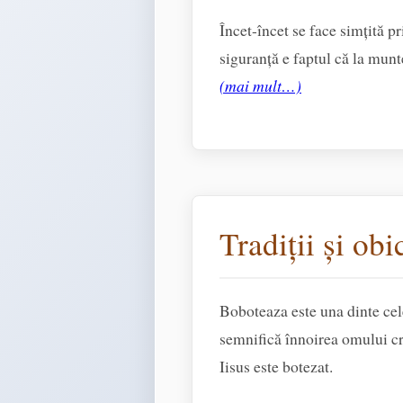
Încet-încet se face simțită p
siguranță e faptul că la munt
(mai mult…)
Tradiții și ob
Boboteaza este una dinte cel
semnifică înnoirea omului c
Iisus este botezat.