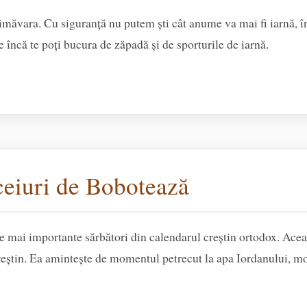
rimăvara. Cu siguranță nu putem ști cât anume va mai fi iarnă, î
e încă te poți bucura de zăpadă și de sporturile de iarnă.
iceiuri de Bobotează
e mai importante sărbători din calendarul creștin ortodox. Ace
reștin. Ea amintește de momentul petrecut la apa Iordanului, 