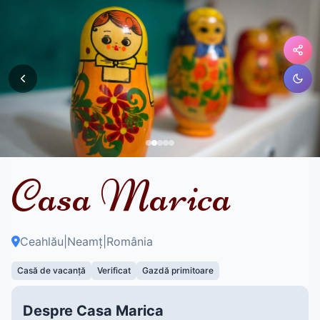
Casa Marica
Ceahlău
|
Neamț
|
România
Casă de vacanță
Verificat
Gazdă primitoare
Despre Casa Marica