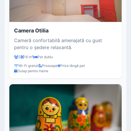
Camera Otilia
Cameră confortabilă amenajată cu gust
pentru o ședere relaxantă.
2
16 m²
Pat dublu
Wi-Fi gratuit
Prosoape
Prize lângă pat
Dulap pentru haine