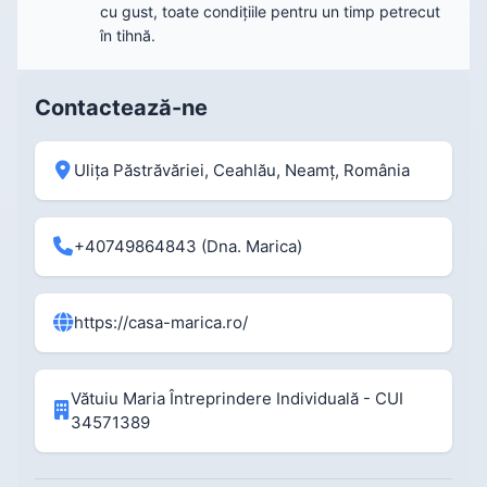
cu gust, toate condițiile pentru un timp petrecut
în tihnă.
Contactează-ne
Ulița Păstrăvăriei, Ceahlău, Neamț, România
+40749864843
(Dna. Marica)
https://casa-marica.ro/
Vătuiu Maria Întreprindere Individuală - CUI
34571389