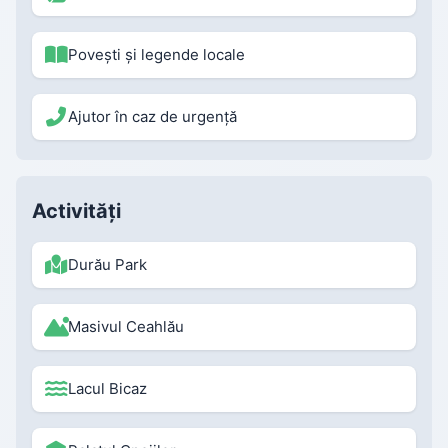
Povești și legende locale
Ajutor în caz de urgență
Activități
Durău Park
Masivul Ceahlău
Lacul Bicaz