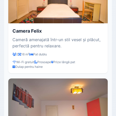
Camera Felix
Cameră amenajată într-un stil vesel și plăcut,
perfectă pentru relaxare.
2
16 m²
Pat dublu
Wi-Fi gratuit
Prosoape
Prize lângă pat
Dulap pentru haine