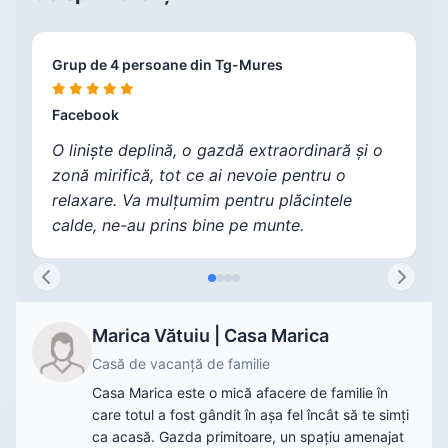
Grup de 4 persoane din Tg-Mures
V
C
F
Facebook
F
F
F
O liniște deplină, o gazdă extraordinară și o
zonă mirifică, tot ce ai nevoie pentru o
relaxare. Va mulțumim pentru plăcintele
calde, ne-au prins bine pe munte.
Marica Vătuiu | Casa Marica
Casă de vacanță de familie
Casa Marica este o mică afacere de familie în
care totul a fost gândit în așa fel încât să te simți
ca acasă. Gazda primitoare, un spațiu amenajat