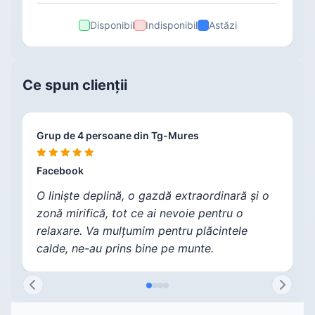
Disponibil
Indisponibil
Astăzi
Ce spun clienții
Grup de 4 persoane din Tg-Mures
V
C
F
Facebook
F
F
F
O liniște deplină, o gazdă extraordinară și o
zonă mirifică, tot ce ai nevoie pentru o
relaxare. Va mulțumim pentru plăcintele
calde, ne-au prins bine pe munte.