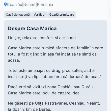
Ceahlău
|
Neamț
|
România
Casă de vacanță
Verificat
Gazdă primitoare
Despre Casa Marica
Liniște, relaxare, confort și aer curat.
Casa Marica este o mică afacere de familie în care
totul a fost gândit în așa fel încât să te simți ca
acasă.
Totul este amenajat cu drag și cu suflet, astfel
încât nu-ți va lipsi atmosfera călduroasă de acasă.
Dacă vrei să vizitezi zona Ceahlău sau Durău,
Casa Marica este locul de cazare ideal.
Ne găsești pe Ulița Păstrăvăriei, Ceahlău, Neamț,
la doar 2 km de Durău.