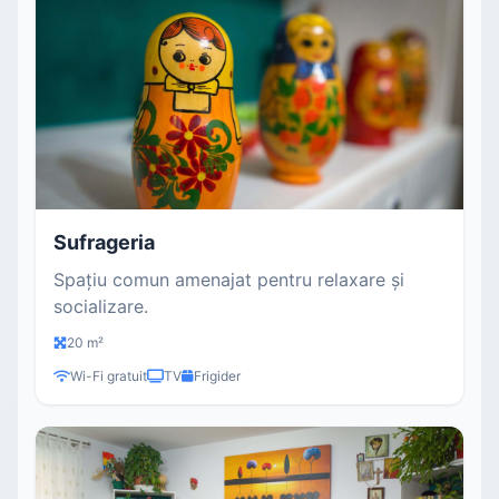
Sufrageria
Spațiu comun amenajat pentru relaxare și
socializare.
20 m²
Wi-Fi gratuit
TV
Frigider