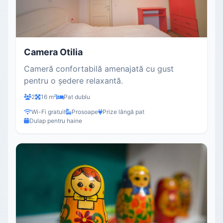
Camera Otilia
Cameră confortabilă amenajată cu gust
pentru o ședere relaxantă.
2
16 m²
Pat dublu
Wi-Fi gratuit
Prosoape
Prize lângă pat
Dulap pentru haine