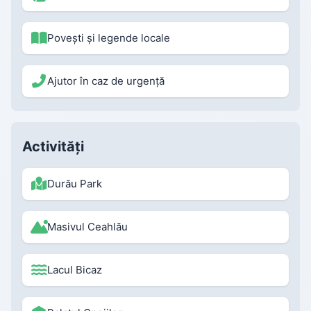
Povești și legende locale
Ajutor în caz de urgență
Activități
Durău Park
Masivul Ceahlău
Lacul Bicaz