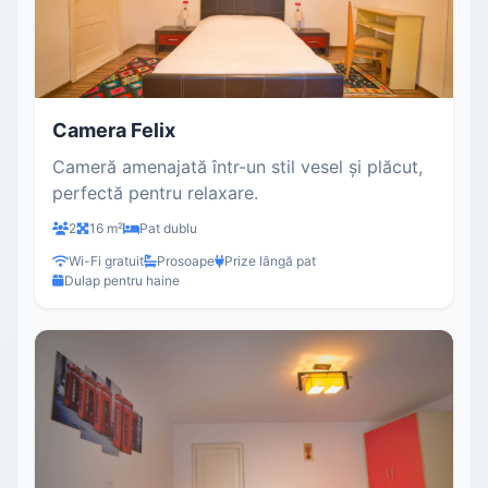
Camera Felix
Cameră amenajată într-un stil vesel și plăcut,
perfectă pentru relaxare.
2
16 m²
Pat dublu
Wi-Fi gratuit
Prosoape
Prize lângă pat
Dulap pentru haine