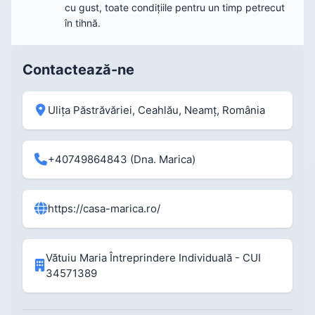
cu gust, toate condițiile pentru un timp petrecut
în tihnă.
Contactează-ne
Ulița Păstrăvăriei, Ceahlău, Neamț, România
+40749864843
(Dna. Marica)
https://casa-marica.ro/
Vătuiu Maria Întreprindere Individuală - CUI
34571389