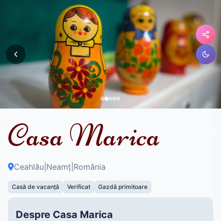
Casa Marica
Ceahlău
|
Neamț
|
România
Casă de vacanță
Verificat
Gazdă primitoare
Despre Casa Marica